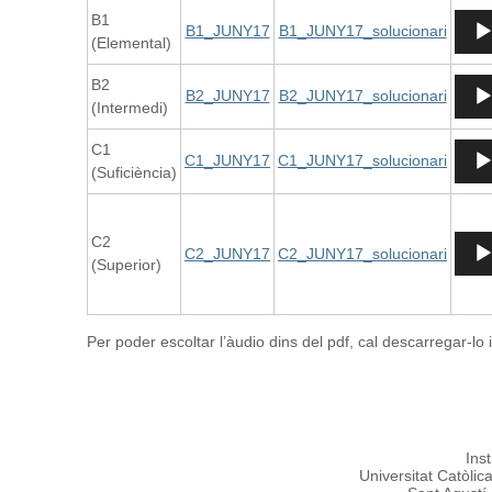
B1
Repr
B1_JUNY17
B1_JUNY17_solucionari
(Elemental)
d'àud
B2
Repr
B2_JUNY17
B2_JUNY17_solucionari
(Intermedi)
d'àud
C1
Repr
C1_JUNY17
C1_JUNY17_solucionari
(Suficiència)
d'àud
C2
Repr
C2_JUNY17
C2_JUNY17_solucionari
(Superior)
d'àud
Per poder escoltar l’àudio dins del pdf, cal descarregar-lo 
Ins
Universitat Catòlic